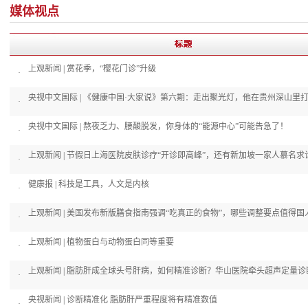
媒体视点
上观新闻 | 赏花季，“樱花门诊”升级
·
·
央视中文国际 | 熬夜乏力、腰酸脱发，你身体的“能源中心”可能告急了！
·
上观新闻 | 节假日上海医院皮肤诊疗“开诊即高峰”，还有新加坡一家人慕名求
·
健康报 | 科技是工具，人文是内核
·
上观新闻 | 美国发布新版膳食指南强调“吃真正的食物”，哪些调整要点值得国
·
上观新闻 | 植物蛋白与动物蛋白同等重要
·
上观新闻 | 脂肪肝成全球头号肝病，如何精准诊断？华山医院牵头超声定量
·
央视新闻 | 诊断精准化 脂肪肝严重程度将有精准数值
·