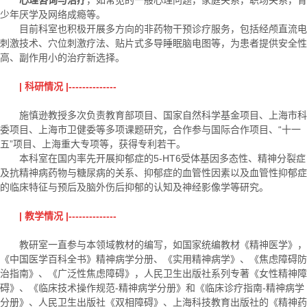
心理咨询与治疗
，如常见的一般心理问题，家庭关系，职场关系，青
少年厌学及网络成瘾等。
目前科室也积极开展多方向的非药物干预诊疗服务，包括经颅直流电
刺激技术、穴位刺激疗法、贴片式多导睡眠脑电图等，为患者提供安全性
高、副作用小的治疗新选择。
| 科研情况 |--------------
施慎逊教授多次负责教育部项目、国家自然科学基金项目、上海市科
委项目、上海市卫健委等多项课题研究，合作参与国际合作项目、“十一
五”项目、上海重大专项等，获得专利若干。
本科室在国内率先开展抑郁症的5-HT6受体基因多态性、精神分裂症
及抗精神病药物与糖尿病的关系、抑郁症的血管性因素以及血管性抑郁症
的临床特征与预后及脑外伤后抑郁的认知及神经影像学等研究。
| 教学情况 |--------------
教研室一直参与本领域教材的编写，如国家统编教材《精神医学》，
《中国医学百科全书》精神病学分册、《实用精神病学》、《焦虑障碍防
治指南》、《广泛性焦虑障碍》，人民卫生出版社系列专著《女性精神障
碍》、《临床技术操作规范-精神病学分册》和《临床诊疗指南-精神病学
分册》、人民卫生出版社《双相障碍》、上海科技教育出版社的《精神药