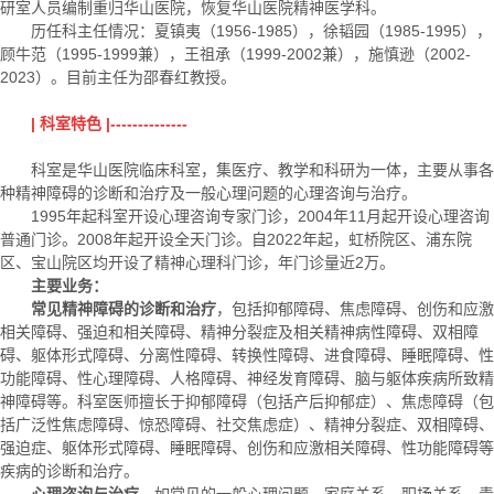
研室人员编制重归华山医院，恢复华山医院精神医学科。
历任科主任情况：夏镇夷（1956-1985），徐韬园（1985-1995），
顾牛范（1995-1999兼），王祖承（1999-2002兼），施慎逊（2002-
2023）。目前主任为邵春红教授。
| 科室特色 |--------------
科室是华山医院临床科室，集医疗、教学和科研为一体，主要从事各
种精神障碍的诊断和治疗及一般心理问题的心理咨询与治疗。
1995年起科室开设心理咨询专家门诊，2004年11月起开设心理咨询
普通门诊。2008年起开设全天门诊。自2022年起，虹桥院区、浦东院
区、宝山院区均开设了精神心理科门诊，年门诊量近2万。
主要业务：
常见精神障碍的诊断和治疗
，包括抑郁障碍、焦虑障碍、创伤和应激
相关障碍、强迫和相关障碍、精神分裂症及相关精神病性障碍、双相障
碍、躯体形式障碍、分离性障碍、转换性障碍、进食障碍、睡眠障碍、性
功能障碍、性心理障碍、人格障碍、神经发育障碍、脑与躯体疾病所致精
神障碍等。科室医师擅长于抑郁障碍（包括产后抑郁症）、焦虑障碍（包
括广泛性焦虑障碍、惊恐障碍、社交焦虑症）、精神分裂症、双相障碍、
强迫症、躯体形式障碍、睡眠障碍、创伤和应激相关障碍、性功能障碍等
疾病的诊断和治疗。