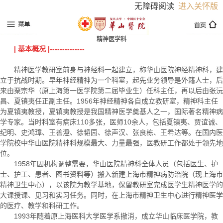
无障碍阅读
进入关怀版
精神医学科
| 基本概况 |--------------
精神医学教研室前身与神经科一起建立，称华山医院神经精神科，建
立于抗战时期。早年神经精神为一个科室，起先业务领导是外籍人士，后
来由粟宗华（原上海第一医学院第二届毕业生）任科主任，再以后由张沅
昌、夏镇夷任正副主任。1956年神经精神各自成立教研室，精神科主任
为夏镇夷教授，夏镇夷教授是我国精神医学奠基人之一，国际著名精神病
学专家。当时科室有病床110多张，医师10余人，包括夏镇夷、贾谊诚、
纪明、史鸿璋、王善澄、徐韬园、徐声汉、张良栋、王希达等。在国内医
学院校中华山医院精神科规模最大、力量最强，医教研工作都处于领先地
位。
1958年因机构调整需要，华山医院精神科全体人员（包括医生、护
士、护工、患者、图书资料等）搬入新建上海市精神病防治院（现上海市
精神卫生中心），以该院为教学基地，保留教研室完成医学生精神医学的
大课授课、见习和实习任务。同时，在上海市精神卫生中心进行精神医学
的医疗、教学和科研工作。
1993年随着原上海医科大学医学系撤消，成立华山临床医学院，教