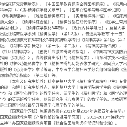
物临床研究常用量表》、《中国医学教育题库全科医学题库》。《实用内
科学第11-16版-精神病学相关章节》，《医学心理学与精神医学试题》，
《精神药理学》，《难治性精神疾病》，《实用精神科护理》，《临床用
药大全》，《精神科综合征》，《精神分裂症现代诊疗》，《医学生常用
英语词汇》，《精神病学教材8年制》，《现代内科学进展》，复旦大学
出版社临床医学系列《精神医学》（第1-3版），普通高等教育“十一五”
国家级规划教材供8年制及7年制临床医学专用《精神病学》第1版、第-2
版，《精神医学新概念》（第一版、第二版），《精神病学新进展》，
《社区精神病学》，《创伤后应激障碍防治指南》，《中国精神疾病防治
指南（实用版）》，高等教育出版社的《精神病学》，山东科学技术出版
社的《神经功能影像学》中（精神障碍的功能影像学研究）和同济大学出
版社的《心身医学》章节编写，中华医学会精神医学分会组织编著的《焦
虑障碍防治指南》（第二版）等。
【本科及研究生培养】科室是复旦大学《精神病学和精神卫生》专业
的硕士和博士研究生培养点，承担复旦大学上海医学院医学生的《精神医
学》和《医学心理学》的教学任务，留学生的《精神医学》和《医学心理
学》的英语班教学任务，以及研究生《心身医学》的教学任务。本教研室
是全国医学院校最早开展医学心理学教学的单位。
【国家级学习班】施慎逊教授在2011年至2014年连续四年主持举办
国家级继续教育项《产后抑郁诊治进展学习班》，2012-2013年连续2年
主持举办国家级继续教育项目《综合性医院焦虑抑郁识别和诊治》。