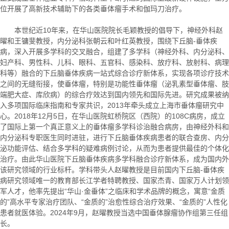
位开展了高新技术辅助下的各类垂体瘤手术和伽玛刀治疗。
本世纪近10年来，在华山医院院长毛颖教授的倡导下，神经外科赵
曜和王镛斐教授，内分泌科张朝云和叶红英教授，围绕下丘脑-垂体疾
病，深入开展多学科的交叉融合，组建了多学科（神经外科、内分泌科、
妇产科、男性科、儿科、眼科、五官科、感染科、放疗科、放射科、病理
科等）融合的下丘脑垂体疾病一站式综合诊疗新体系，实现各项诊疗技术
之间的无缝衔接，使垂体瘤，特别是功能性垂体瘤（泌乳素型垂体瘤、肢
端肥大症、库欣病）的综合疗效达到国内领先和国际先进。研究成果被纳
入多项国际临床指南和专家共识，2013年牵头成立上海市垂体瘤研究中
心。2018年12月5日，在华山医院虹桥院区（西院）的108C病房，成立
了国际上第一个真正意义上的垂体瘤多学科诊治融合病房，由神经外科和
内分泌科专职医生同时进驻，进行下丘脑垂体疾病患者的联合查房、内分
泌功能评估、结合多学科的疑难病例讨论，从而为患者提供最佳的个体化
治疗。由此华山医院下丘脑垂体疾病多学科融合诊疗新体系，成为国内外
该研究领域的行业标杆。学科带头人赵曜教授是目前国内下丘脑-垂体疾
病研究领域唯一的教育部长江学者特聘教授、国家杰青、国家万人计划领
军人才，他率先提出“华山·金垂体”之临床和学术品牌的概念，寓意“金质
的”高水平专家治疗团队、“金质的”治愈性综合治疗效果、“金质的”人性化
患者就医体验。2024年9月，赵曜教授当选中国垂体腺瘤协作组第三任组
长。