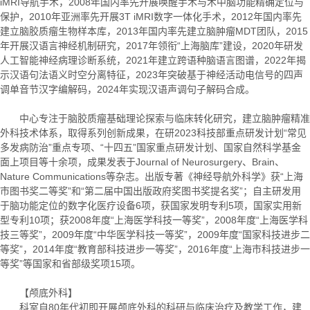
iMRI导航手术，2008年国内率先开展唤醒手术与术中脑功能精确定位与
保护，2010年亚洲率先开展3T iMRI数字一体化手术，2012年国内率先
建立脑胶质瘤生物样本库，2013年国内率先建立脑肿瘤MDT团队，2015
年开展汉语言神经机制研究，2017年领衔“上海脑库”建设，2020年研发
人工智能神经病理诊断系统，2021年建立跨语种脑语言图谱，2022年揭
示汉语句法语义时空分离特征，2023年突破基于神经活动电信号的四声
调单音节汉字编解码，2024年实现汉语声调句子解码合成。
中心专注于脑胶质瘤基础理论探索与临床转化研究，建立脑肿瘤精准
外科技术体系，取得系列创新成果，在研2023科技部重点研发计划“常见
多发病防治”重点专项、“十四五”国家重点研发计划、国家自然科学基金
面上项目等十余项，成果发表于Journal of Neurosurgery、Brain、
Nature Communications等杂志。出版专著《神经导航外科学》获“上海
市图书奖二等奖”和“第二届中国出版政府奖图书奖提名奖”；自主研发用
于脑功能定位的数字化医疗设备6项，获国家发明专利5项，国家实用新
型专利10项；获2008年度“上海医学科技一等奖”，2008年度“上海医学科
技三等奖”，2009年度“中华医学科技一等奖”，2009年度“国家科技进步二
等奖”，2014年度“教育部科技进步一等奖”，2016年度“上海市科技进步一
等奖”等国家和省部级奖项15项。
【颅底外科】
科室自80年代初即开展颅底外科的科研与临床治疗及教学工作，建