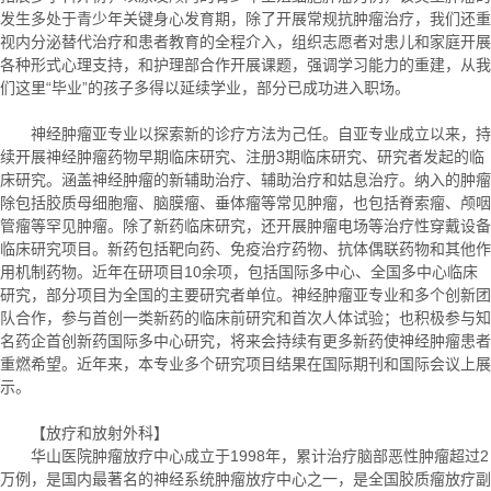
发生多处于青少年关键身心发育期，除了开展常规抗肿瘤治疗，我们还重
视内分泌替代治疗和患者教育的全程介入，组织志愿者对患儿和家庭开展
各种形式心理支持，和护理部合作开展课题，强调学习能力的重建，从我
们这里“毕业”的孩子多得以延续学业，部分已成功进入职场。
神经肿瘤亚专业以探索新的诊疗方法为己任。自亚专业成立以来，持
续开展神经肿瘤药物早期临床研究、注册3期临床研究、研究者发起的临
床研究。涵盖神经肿瘤的新辅助治疗、辅助治疗和姑息治疗。纳入的肿瘤
除包括胶质母细胞瘤、脑膜瘤、垂体瘤等常见肿瘤，也包括脊索瘤、颅咽
管瘤等罕见肿瘤。除了新药临床研究，还开展肿瘤电场等治疗性穿戴设备
临床研究项目。新药包括靶向药、免疫治疗药物、抗体偶联药物和其他作
用机制药物。近年在研项目10余项，包括国际多中心、全国多中心临床
研究，部分项目为全国的主要研究者单位。神经肿瘤亚专业和多个创新团
队合作，参与首创一类新药的临床前研究和首次人体试验；也积极参与知
名药企首创新药国际多中心研究，将来会持续有更多新药使神经肿瘤患者
重燃希望。近年来，本专业多个研究项目结果在国际期刊和国际会议上展
示。
【放疗和放射外科】
华山医院肿瘤放疗中心成立于1998年，累计治疗脑部恶性肿瘤超过2
万例，是国内最著名的神经系统肿瘤放疗中心之一，是全国胶质瘤放疗副