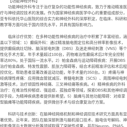
【功能神经外科】
功能神经外科专注于治疗复杂的功能性神经疾病，致力于推动精准医
疗与神经调控技术的发展。作为国家神经疾病医学中心的重要组成部分，
亚专科依托华山医院的综合实力和神经外科的深厚积淀，在临床、科研和
教学等方面均处于国内领先水平，并具有国际影响力。
临床诊疗优势：在多种功能性神经疾病的治疗中积累了丰富经验，涵
盖以下领域：1）癫痫外科：通过精准脑电图定位和高分辨率影像技术，
提供癫痫病灶切除、脑深部电刺激（DBS）及迷走神经刺激（VNS）等个
性化手术方案，年手术量超过100台，药物难治性癫痫术后2年完全控制
率达80%，处于国际一流水平。2）帕金森病与运动障碍疾病：开展DBS
治疗帕金森病、特发性震颤、肌张力障碍等，结合术前精准评估和术后程
控优化，帮助患者显著改善运动功能，年手术量约350台。3）疼痛与神
经病理性疼痛：应用微血管就减压、脊髓电刺激（SCS）、周围神经电刺
激等技术，治疗顽固性神经痛、三叉神经痛等疾病。4）精神疾病的外科
治疗：在难治性抑郁症、强迫症、孤独症等领域，探索DBS和其他神经调
控手段，为精神疾病患者提供新希望。5）脑瘫与其他功能障碍：对痉挛
型脑瘫等功能障碍疾病，提供微创手术与综合康复治疗方案。
科研与技术创新：在脑神经网络机制和神经调控技术研究方面具有显
著优势。近年来，团队在脑深部刺激与脑机接口技术、脑电信号解码、神
经影像学与大数据分析等领域取得了突破性成果，并在Neuron、PNAS、