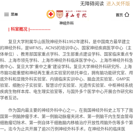
无障碍阅读
进入关怀版
神经外科
| 科室概况 |--------------
复旦大学附属华山医院神经外科1952年建科，是中国南方最早建立
的神经外科，是WFNS，ACNS的培训中心、国家神经疾病医学中心（主
体单位）、教育部国家重点学科、卫生部重点建设学科、国家临床重点专
科、上海市领先学科、上海市神经外科临床医学中心、上海市神经外科急
救中心、复旦大学“重中之重”建设学科。复旦大学神经外科研究所、上海
市脑功能重塑和神经再生重点实验室的依托单位，拥有脑功能研究室、颅
底外科和显微外科实验室、内镜临床实训中心、脑血流实验室、GMP实
验室、细胞分子实验室、智慧诊疗实验室、光遗传实验室、中枢神经系统
疾病生物样本库、电生理实验室等，与国外多个医学中心开展合作研究和
学者互访。
作为国内最主要的神经外科中心之一，在我国神经外科史上写下了我
国第一例脑肿瘤手术、第一例脑动脉瘤夹闭术、第一例脑干内生型血管母
细胞瘤切除术、第一例自体干细胞脑内移植治疗开放性颅脑外伤等多个第
一。迄今为止共开展了逾20万例神经外科手术，在神经外科的临床医