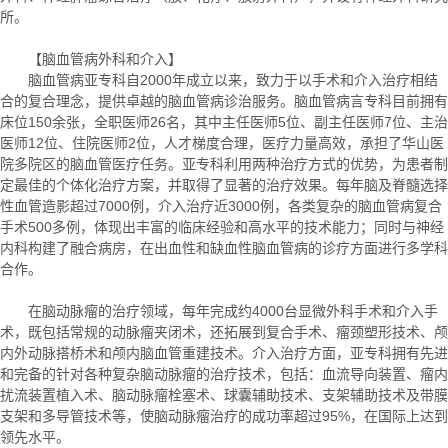
所。
【脑血管病外科和介入】
脑血管病亚专科自2000年成立以来，致力于以手术和介入治疗相结
合的复合理念，提供卓越的脑血管病诊治服务。脑血管病言专科目前拥有
床位150余张，全职医师26名，其中主任医师5位、副主任医师7位、主治
医师12位、住院医师2位，人才梯度合理，医疗力量高效，承担了华山医
院多院区的脑血管医疗任务。亚专科利用两种治疗方式的优势，为患者制
定最佳的个体化治疗方案，并取得了显著的治疗效果。每年脑及脊髓选择
性血管造影超过7000例，介入治疗近3000例，各类复杂的脑血管病复合
手术500多例，体现出丰富的临床经验和高水平的技术能力；同时与神经
内科构建了融合病房，在出血性和缺血性脑血管病的诊疗方面进行多学科
合作。
在脑动脉瘤的治疗领域，每年完成约4000台显微外科手术和介入手
术，既包括常规的动脉瘤夹闭术，还拓展到复合手术、瘤颈塑形技术、颅
内外动脉搭桥术和颅内脑血管重建技术。介入治疗方面，亚专科拥有先进
和完备的针对各种复杂脑动脉瘤的治疗技术，包括：血流导向装置、瘤内
扰流装置植入术、脑动脉瘤栓塞术、球囊辅助技术、支架辅助技术及带膜
支架和多导管技术等，使脑动脉瘤治疗的成功率超过95%，在国际上达到
领先水平。