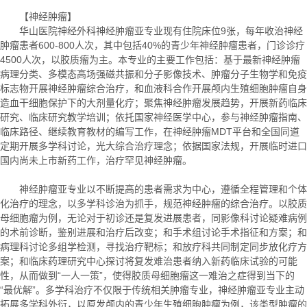
【神经肿瘤】
华山医院神经外科神经肿瘤亚专业现有住院床位9张，每年收治神经
肿瘤患者600-800人次，其中包括40%的青少年神经肿瘤患者，门诊诊疗
4500人次，以胶质瘤为主。本专业的主要工作包括：基于最新神经肿瘤
病理分类、多模态高场强磁共振和分子影像技术、肿瘤分子生物学和免疫
标志物开展神经肿瘤综合治疗，和血液科合作开展颅内生殖细胞肿瘤自身
造血干细胞保护下的大剂量化疗；聚焦神经肿瘤发展趋势，开展新药临床
研究、临床研究教学培训；依托国家神经医学中心，参与神经肿瘤指南、
临床路径、继续教育教材的编写工作，在神经肿瘤MDT平台和全国同道
定期开展多学科讨论，光大综合治疗理念；依据国家法规，开展临时进口
国内尚未上市新药工作，治疗罕见神经肿瘤。
神经肿瘤亚专业以不断提高的患者需求为中心，遵循全程管理和个体
化治疗的理念，以多学科诊治为抓手，规范神经肿瘤的综合治疗。以胶质
母细胞瘤为例，无论对于初诊还是复发进展患者，同影像科讨论疑难病例
的术前诊断，鉴别进展和治疗后改变；和手术组讨论手术指征和方案；和
病理科讨论多组学检测，寻找治疗靶标；和放疗科共同制定同步放化疗方
案；和临床药理研究中心探讨将复发难治患者纳入新药临床试验的可能
性，从而做到“一人一策”，使得胶质母细胞瘤这一难治之症得到当下的
“最优解”。多学科治疗不仅限于传统相关肿瘤专业，神经肿瘤亚专业主动
拓展多学科外衍，以原发颅内的青少年生殖细胞肿瘤为例，该类型肿瘤的