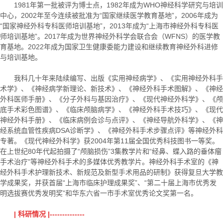
1981年第一批被评为博士点，1982年成为WHO神经科学研究与培训
中心，2002年至今连续被批准为“国家继续医学教育基地”，2006年成为
“国家神经外科专科医师培训基地”，2013年成为“上海市神经外科专科医
师培训基地”。2017年成为世界神经外科学会联合会（WFNS）的医学教
育基地。2022年成为国家卫生健康委能力建设和继续教育神经外科进修
与培训基地。
我科几十年来陆续编写、出版《实用神经病学》、《实用神经外科手
术学》、《神经病学新理论、新技术》、《神经外科手术图解》、《神经
外科医师手册》、《分子外科与基因治疗》、《现代神经外科学》、《颅
底手术彩色图谱》、《临床颅脑病学》、《神经外科手术技巧》、《现代
神经外科手册》、《临床病例会诊与点评》、《神经导航外科学》、《神
经系统血管性疾病DSA诊断学》、《神经外科手术步骤点评》等神经外科
专著。《现代神经外科学》获2004年第11届全国优秀科技图书一等奖。
在上世纪80年代起拍摄了“颅脑损伤”3集教学片和“经鼻、蝶入路的垂体瘤
手术治疗”等神经外科手术的多媒体优秀教学片。神经外科手术室的《神
经外科手术护理新技术、新规范及新型手术用品的研制》获得复旦大学教
学成果奖，并获首届“上海市临床护理成果奖”、“第二十届上海市优秀发
明选拔赛优秀发明奖”和华东六省一市手术室优秀论文奖第一名。
| 科研情况 |--------------