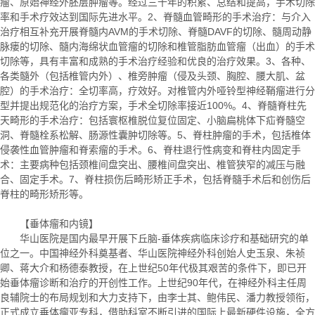
瘤、原始神经外胚层肿瘤等。经过三十年的积累、总结和提高，手术切除
率和手术疗效达到国际先进水平。2、脊髓血管畸形的手术治疗：与介入
治疗相互补充开展脊髓内AVM的手术切除、脊髓DAVF的切除、髓周动静
脉瘘的切除、髓内海绵状血管瘤的切除和椎管脂肪血管瘤（出血）的手术
切除等，具有丰富和成熟的手术治疗经验和优良的治疗效果。3、各种、
各类髓外（包括椎管内外）、椎旁肿瘤（侵及头颈、胸腔、腰大肌、盆
腔）的手术治疗：全切率高，疗效好。对椎管内外哑铃型神经鞘瘤进行分
型并提出规范化的治疗方案，手术全切除率接近100%。4、脊髓脊柱先
天畸形的手术治疗：包括寰枢椎脱位复位固定、小脑扁桃体下疝脊髓空
洞、脊髓栓系松解、肠源性囊肿切除等。5、脊柱肿瘤的手术，包括椎体
侵袭性血管肿瘤和脊索瘤的手术。6、脊柱退行性病变和脊柱内固定手
术：主要病种包括颈椎间盘突出、腰椎间盘突出、椎管狭窄的减压与融
合、固定手术。7、脊柱损伤后畸形矫正手术，包括脊髓手术后和创伤后
脊柱的畸形矫形等。
【垂体瘤和内镜】
华山医院是国内最早开展下丘脑-垂体疾病临床诊疗和基础研究的单
位之一。中国神经外科奠基者、华山医院神经外科创始人史玉泉、朱祯
卿、蒋大介和杨德泰教授，在上世纪50年代极其艰苦的条件下，即已开
始垂体瘤诊断和治疗的开创性工作。上世纪90年代，在神经外科主任周
良辅院士的布局规划和大力支持下，由李士其、鲍伟民、潘力教授领衔，
正式成立垂体瘤亚专科，借助科室不断引进的国际上最新硬件设施，全方