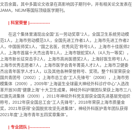
文百余篇，其中多篇论文收录在高影响因子期刊中，并有相关论文发表在
JAMA，NEJM等国际顶级医学期刊。
| 科室荣誉 |--------------
在这个集体里涌现出全国“五一劳动奖章”2人，全国卫生系统劳动模
范1人，上海市劳动模范3人，全国先进工作者1人，上海市先进工作者2
人，中国医师奖1人，
“
国之名医，优秀风范”称号1人，上海市十佳医师2
人，上海市首届十大杰出青年1人，上海市银蛇奖6人（4人为一等奖），
上海市新长征突击手2人，上海市高尚医德奖2人，上海好医生称号1人，
上海市优秀志愿者7人，上海市医学会青年菁英人才2人，上海市卫健委
杰出青年医学人才1人，以及其他各种荣誉称号、奖项。整个科室荣获全
国共青团号（2002）；上海市总工会“工人先锋号”（2008），上海市劳
模集体（2009），2009年“上海诞生全球最大神经外科诊疗中心”入选改
革开放30周“健康上海”十大卫生成果，神经外科护理团队荣获上海市三八
红旗先进集体（2009），2011年神经外科党支部获全国先进基层党组织
称号，2012年获全国总工会“工人先锋号”，2018年荣获上海市质量金
奖，2021年获得“全国脱贫攻坚先进集体”，神经外科医护青年团队获得
2021年度“上海市青年五四奖章集体”。
| 专业团队 |--------------