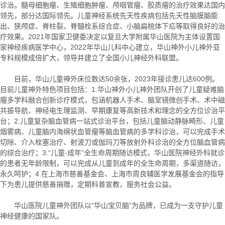
诊治。髓母细胞瘤、生殖细胞肿瘤、颅咽管瘤、胶质瘤的治疗效果达国内
领先，部分达国际领先。儿童神经系统先天性疾病包括先天性脑膜脑膨
出、狭颅症、脊柱裂、脊髓栓系综合症、小脑扁桃体下疝等取得良好的治
疗效果。2021年国家卫健委决定以复旦大学附属华山医院为主体设置国
家神经疾病医学中心，2022年华山儿科中心建立，华山神外小儿神外亚
专科规模成倍扩大，领导并建立了全国小儿神经外科联盟。
目前，华山儿童神外床位数达50余张，2023年接诊患儿达600例。
目前儿童神外特色项目包括：1.华山神外小儿神外团队开创了儿童疑难脑
瘤多学科融合创新诊疗模式，包涵机器人手术、脑室镜微创手术、术中磁
共振导航、神经电生理监测、早期康复等高新技术和理念的全方位诊治平
台；2.儿童复杂脑血管病一站式诊治平台，包括儿童脑动静脉畸形、儿童
烟雾病、儿童脑内海绵状血管瘤等脑血管病的多学科诊治，可以完成手术
切除、介入栓塞治疗、射波刀或伽玛刀等放射外科诊治的全方位脑血管病
的综合治疗；3.“儿童-成年”全生命周期随访模式，华山医院神经外科就诊
的患者无年龄限制，可以完成从儿童到成年的全生命周期，多渠道随访，
永久呵护；4.在上海市慈善基金会、上海市周良辅医学发展基金会的指导
下为患儿提供慈善捐赠，定期科普宣教，服务社会公益。
华山医院儿童神外团队以“华山宝贝脑”为品牌，已成为一支守护儿童
神经健康的国家队。