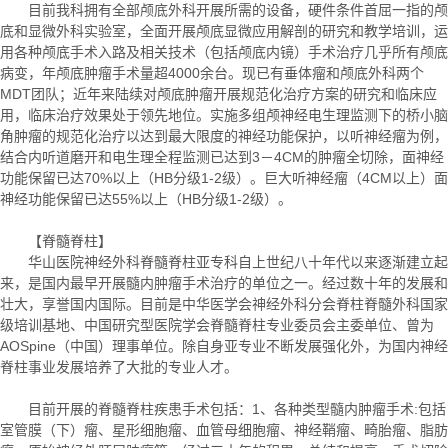
目前我科拥有全部颅底外科开展所需的设备，硬件条件首屈一指的颅
底和显微外科实验室，全面开展颅底显微应用解剖的研究和教学培训，运
用各种颅底手术入路及相关技术（包括颅底内镜）手术治疗几乎所有颅底
病变，年颅底肿瘤手术量超4000余台。现已有垂体瘤和颅底外科两个
MDT团队；近年来陆续对颅底肿瘤开展规范化治疗方案的研究和临床应
用，临床治疗效果处于领先地位。实施多组颅神经电生理监测下的桥小脑
角肿瘤的规范化治疗以达到最大限度的神经功能保护，以听神经瘤为例，
结合内听道磨开和电生理全程监测已达到3－4CM的肿瘤全切除，面神经
功能保留已达70%以上（HB分级1-2级）。巨大听神经瘤（4CM以上）面
神经功能保留已达55%以上（HB分级1-2级）。
【脊髓脊柱】
华山医院神经外科脊髓脊柱亚专科自上世纪八十年代以来逐渐建立起
来，是国内最早开展髓内肿瘤手术治疗的单位之一。经过数十年的发展和
壮大，享誉国内国际。目前是中华医学会神经外科分会脊柱脊髓外科国家
级培训基地、中国研究型医院学会脊髓脊柱专业委员会主委单位、曾为
AOSpine（中国）理事单位。除自身亚专业不断发展强化外，为国内神经
脊柱事业发展培养了大批的专业人才。
目前开展的脊髓脊柱疾患手术包括：1、各种类型髓内肿瘤手术:包括
室管膜（下）瘤、星形细胞瘤、血管母细胞瘤、神经鞘瘤、畸胎瘤、脂肪