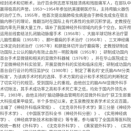
经封闭术和切断术，治疗百余例志愿军残肢溃疡和残肢痛军人，在部队中
赢得极高的声誉。1953～1954年参加抗美援朝医疗队，主持颅脑火器伤
的治疗工作。1955年，他首次提出脑肺吸虫病是由于肺吸虫成虫在宿主
脑内移行的理论，推翻当时在国际上有代表性的虫卵沉积学说。史教授在
国内率先开展大量工作，填补了我国神经外科领域内的多个空白，如开颅
运用丝线套结法扎闭脑动脉瘤手术（1956年）、大脑半球切除术治疗婴
儿脑性癫痫（1955年）、颞叶癫痫的手术治疗（1956年）、三叉神经痛
立体定向封闭治疗（1957年）和胼胝体切开治疗癫痫等；史教授研制成
功国际上公认的脑内有效止血剂－明胶海绵（1951年）；研制成功国内
首台手术显微镜和相关的显微外科器械（1976年），并在华山医院成立
了显微神经外科实验室，开展显微外科的实验和临床应用；研制成功国内
首台自行设计的颅压监护仪（1980年）；制定了著名的“史氏脑AVM分类
标准”，为该病手术时机的选择、手术方案的设计和手术预后的判断制定
了切实可行的规范，受到国际上的重视。由他创立的脑AVM显微外科手
术切除法，其手术成功率之高和手术死亡率之低，均处于国内外领先水
平，1983年，由他主持的“脑动静脉血管畸形的显微外科治疗”获卫生部重
大科技成果甲级奖。半个多世纪以来，史玉泉教授发表学术论文近百篇，
主编了《神经外科临床常规》、《沈克非外科手术学》第三分册《神经外
科手术学》、《中国医学百科全书（神经外科分册）》、《实用神经病
学》、《神经病学新技术和新理论》等专著，参与编写了全国高等医科院
校统一教材《外科学》、《沈克非外科学》、《黄家驷外科学》、《实用