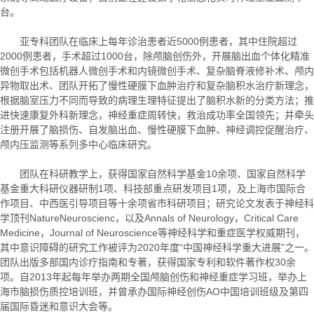
台。
亚专科团队在临床上每年诊治患者近5000例患者，其中住院超过
2000例患者，手术超过1000台，除颅脑创伤外，开展脑出血个体化精准
微创手术包括机器人微创手术和内镜微创手术、复杂脑脊液修补术、颅内
异物取出术、团队开拓了慢性硬膜下血肿治疗和复杂脑积水治疗新理念，
根据脑室压力不同而导致的病理生理特征提出了脑积水新的分类方法；推
进快速康复外科新理念，神经重症周转快，救治成功率全国领先；并牵头
注册开展了脑损伤、自发脑出血、慢性硬膜下血肿、神经调控促醒治疗、
颅内压监测等系列多中心临床研究。
团队在科研教学上，获得国家自然科学基金10余项、国家自然科学
基金重大科研仪器研制1项、科技部重点研发项目1项，及上海市国际合
作项目、中西医引导项目等十余项省市科研项目；研究论文发表于神经科
学顶刊NatureNeuroscienc，以及Annals of Neurology，Critical Care
Medicine，Journal of Neuroscience等神经科学和重症医学权威期刊，
其中意识障碍的研究工作被评为2020年度“中国神经科学重大进展”之一。
团队出版多部国内诊疗指南和专著，获得国家专利和软件著作权30余
项。自2013年起每年举办两期全国颅脑创伤和神经重症学习班，举办上
海市脑损伤质控培训班，并曾承办国际神经创伤AO中国培训班级及第四
届国际昏迷和意识大会等。