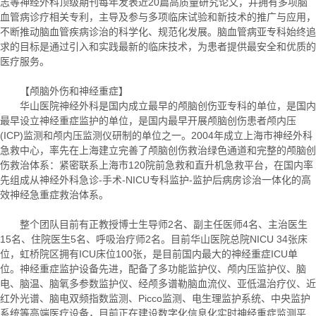
志等神经外科顶级期刊每年发表近20篇高质量研究论文，并拥有多项脑
血管病诊疗相关专利，主导及参与多项临床试验和新技术的推广与应用，
不断推动脑血管疾病诊治的科学化、规范化发展。脑血管病亚专科始终追
求的目标是通过引入和实践最新的临床技术，为患者提供最安全和优质的
医疗服务。
【颅脑外伤和神经重症】
华山医院神经外科是国内成立最早的颅脑创伤亚专科的单位，是国内
最早设立神经重症监护的单位，是国内最早开展颅脑创伤患者颅内压
(ICP)监测和颅内压监测仪研制的单位之一。2004年成立上海市神经外科
急救中心，率先在上海建立完善了颅脑创伤救治绿色通道和完整的颅脑创
伤救治体系：紧密联系上海市120院前急救和直升机急救平台，在国内率
先组成从神经外科急诊-手术-NICU专科监护-监护后病房诊治一体化的高
效神经急重症救治体系。
整个团队目前有正教授博士生导师2名、副主任医师4名、主治医生
15名、住院医生5名、呼吸治疗师2名。目前华山医院总院NICU 34张床
位，虹桥院区拥有ICU床位100张，是目前国内最大的神经重症ICU单
位。神经重症监护设备先进，配备了多功能监护仪、颅内压监护仪、脑
电、脑温、脑氧多参数监护仪、经颅多谱勒脑血流仪、亚低温治疗仪、近
红外光谱、脑电双频指数监测、Picco监测、电生理监护系统、中央监护
系统等高端医疗设备，目前正在建设数字化信息化实时神经重症监测平