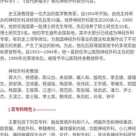
外科学》、《现代肿瘤学》等的神经外科部分内容。
史玉泉教授是一位杰出的医学教育家，自1954年开始，由他主持举
办的神经外科进修班先后有33届，培养神经外科医生达200余人。1980
年，他担任我国第一批博士研究生导师，先后培养了硕士研究生10名，
博士研究生5名。他的学生遍布全国各地，其中大部分已经成为神经外科
专家，有的走上领导岗位，为我国神经外科事业的建设和发展作出了不可
磨灭的贡献，产生了深远的影响。为此，他先后获得国家授予的多项奖励
和荣誉称号。自1953～1984年，他一直担任华山医院神经外科主任的职
务，1989年光荣退休后，被授予华山医院终身教授称号。
神经外科老教授:
蒋大介、杨德泰、陈公白、朱祯卿、臧人和、殷晓东、季志雄、唐镇
生、郑安琪、沈培嘉、杨涵铭、陶家骅、徐伟民、王宇倩、季耀东、顾国
山、杨国源、王振霄、江澄川、周范民、陈衔城、徐启武、潘力、尹士
杰、王滨江、袁士毅、李士其、鲍伟民、朱剑虹、孙安、钟平
| 亚专科特色 |--------------
主要包括下列亚专科：脑血管病外科和介入、颅脑外伤和神经重症、
胶质瘤、颅底外科、脊髓脊柱、垂体瘤和内镜、功能神经外科、小儿神经
外科、神经肿瘤综合治疗（放、化疗、放射外科），并设有神经外科研究