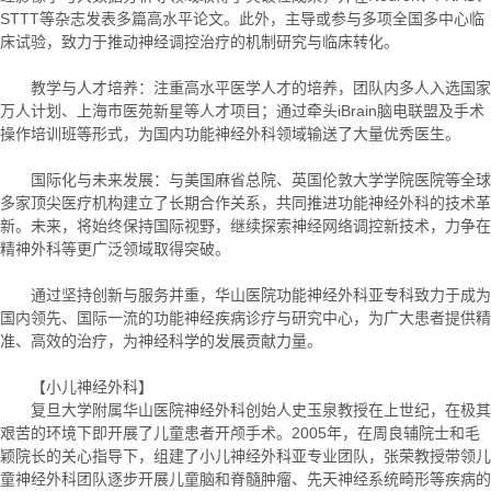
STTT等杂志发表多篇高水平论文。此外，主导或参与多项全国多中心临
床试验，致力于推动神经调控治疗的机制研究与临床转化。
教学与人才培养：注重高水平医学人才的培养，团队内多人入选国家
万人计划、上海市医苑新星等人才项目；通过牵头iBrain脑电联盟及手术
操作培训班等形式，为国内功能神经外科领域输送了大量优秀医生。
国际化与未来发展：与美国麻省总院、英国伦敦大学学院医院等全球
多家顶尖医疗机构建立了长期合作关系，共同推进功能神经外科的技术革
新。未来，将始终保持国际视野，继续探索神经网络调控新技术，力争在
精神外科等更广泛领域取得突破。
通过坚持创新与服务并重，华山医院功能神经外科亚专科致力于成为
国内领先、国际一流的功能神经疾病诊疗与研究中心，为广大患者提供精
准、高效的治疗，为神经科学的发展贡献力量。
【小儿神经外科】
复旦大学附属华山医院神经外科创始人史玉泉教授在上世纪，在极其
艰苦的环境下即开展了儿童患者开颅手术。2005年，在周良辅院士和毛
颖院长的关心指导下，组建了小儿神经外科亚专业团队，张荣教授带领儿
童神经外科团队逐步开展儿童脑和脊髓肿瘤、先天神经系统畸形等疾病的