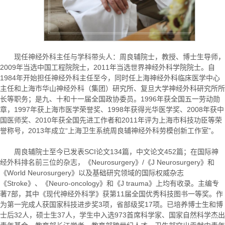
现任神经外科主任与学科带头人：周良辅院士，教授、博士生导师，
2009年当选中国工程院院士，2011年当选世界神经外科学院院士。自
1984年开始担任神经外科主任至今，同时任上海神经外科临床医学中心
主任和上海市华山神经外科（集团）研究所、复旦大学神经外科研究所所
长等职务；是九、十和十一届全国政协委员。1996年获全国五一劳动勋
章，1997年获上海市医学荣誉奖、1998年获得光华医学奖、2008年获中
国医师奖、2010年获全国先进工作者和2011年评为上海市科技功臣等荣
誉称号，2013年成立“上海卫生系统周良辅神经外科劳模创新工作室”。
周良辅院士至今已发表SCI论文134篇，中文论文452篇；在国际神
经外科排名前三位的杂志，《Neurosurgery》/《J Neurosurgery》和
《World Neurosurgery》以及基础研究领域的国际权威杂志
《Stroke》、《Neuro-oncology》和《J trauma》上均有收录。主编专
著7部，其中《现代神经外科学》获第11届全国优秀科技图书一等奖。作
为第一完成人获国家科技进步奖3项，省部级奖17项。已培养博士生和博
士后32人，硕士生37人，学生中入选973首席科学家、国家自然科学杰出