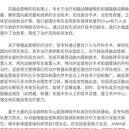
在脑血管畸形的处理上，专长于治疗如脑动静脉畸形和硬脑膜动静脉
瘘，拥有国内最完备和成熟的诊治技术，包括复合手术、治愈性栓塞、立
体定向放射治疗等。我们是国内率先采用新型液体栓塞剂Onyx和介入治
疗与放射外科相结合的中心。通过这些先进治疗技术的结合，我们大幅度
提升了治愈率，降低了治疗风险和并发症。
关于脊髓血管畸形的治疗，亚专科通过整合介入与外科手术，保持在
国内的领先地位，其年治疗病例数名列全国前三。对于缺血性脑血管病，
提供全面的外科综合治疗，包括开展颈动脉内膜剥脱术、颈动脉狭窄支架
置入术、颅内动脉狭窄支架置入术、颅内外血管吻合手术和烟雾病的外科
治疗。这些努力使得我们的治疗数量和质量在国内外均处于领先地位，并
脑血管病亚专科在众多国际和国内学术会议上作技术介绍和推广。脑血管
病亚专科已多次举办全国性学习班，推动自发性脑出血，包括高血压脑出
血的诊断和手术规范化研究，取得了显著成果。同时，亚专科成员也赴祖
国偏远地区（如西藏、新疆）实施半年以上的技术支援，建立卒中中心，
强化地区脑血管治疗能力。
基于大量的诊治病例和华山医院神经外科良好的科研基础，亚专科团
队聚力攻关，针对疑难脑血管疾病的发病机制和诊疗方案进行深层次探
究，每年新增国家级科研项目5项左右，在包括新英格兰杂志、JAMA杂