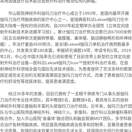
采用调强放疗技术联合放射外科治疗难治性颅内肿瘤。
华山医院神经外科伽玛刀治疗中心成立于1993年，是国内最早开展
伽玛刀治疗颅脑疾病的医疗中心之一，是瑞典医科达Leksell伽玛刀在中
国大陆唯一授权的培训机构，自2002年起定期举办全国性《立体定向放
射外科新技术新进展学习班》。累计伽玛刀治疗例次总数已达67000余例
（前五位病种依次是脑转移瘤、脑膜瘤、垂体瘤、脑动静脉畸形和听神经
瘤），年治疗量逾4500例次，是全球Leksell伽玛刀单机治疗病例数最多
的中心，共发表文章180余篇，申报研究课题19项，申请专利1项。2019
年2月，中心在中国大陆率先引进和使用了目前世界上新型的立体定向放
射外科治疗设备—医科达Leksell伽玛刀Icon™放射外科治疗系统，在放
射神经外科领域全面与国际先进技术接轨，为患者提供了灵活多样的框架
固定或完全无创的无框架面罩固定伽玛刀治疗方式，改善了患者伽玛刀治
疗的舒适性等就医体验，提高患者满意度。
经过30多年的发展，目前已拥有了一支精干熟练专门从事头部伽玛
刀治疗的专业技术团队，其中教授5名，副教授4名，都具有扎实的放射
神经外科理论基础和丰富的头部伽玛刀治疗经验。近年来，伽玛刀治疗团
队与华山医院颅底神经外科、神经介入、影像科、放疗科以及肿瘤科等积
极合作，加入华山医院“金垂体”融合团队和脑血管病MDT团队，多学科联
合治疗各种颅脑疾病，明显提高颅脑疾病治愈率和控制率，显著改善患者
生活质量，取得的临床效果达到国内先进水平，获得国内外同行的普遍认