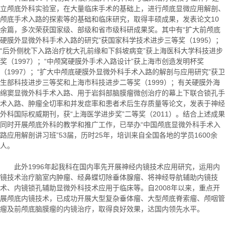
立颅底外科实验室，在大量临床手术的基础上，进行颅底显微应用解剖、
颅底手术入路的探索等的基础和临床研究，取得丰硕成果，发表论文10
余篇，多次荣获国家级、部级和省市级科研成果奖。其中有“扩大前颅底
硬膜外显微外科手术入路的研究”获国家科学技术进步三等奖（1995）；
“后外侧枕下入路治疗枕大孔前缘和下斜坡病变”获上海医科大学科技进步
奖（1997）；“中颅窝硬膜外手术入路设计”获上海市创造发明杯奖
（1997）；“扩大中颅底硬膜外显微外科手术入路的解剖与应用研究”获卫
生部科技进步三等奖和上海市科技进步二等奖（1999）；有关硬膜外海
绵窦显微外科手术入路、用于岩斜部脑膜瘤微创治疗的幕上下联合锁孔手
术入路、肿瘤全切率和并发症率和患者术后生存质量等论文，发表于神经
外科国际权威期刊，获“上海医学进步奖”二等奖（2011）。结合上述成果
同时开展颅底外科的教学和推广工作，已举办“中国颅底显微外科手术入
路应用解剖讲习班”53届，历时25年，培训来自全国各地的学员1600余
人。
此外1996年起我科在国内率先开展神经内镜技术应用研究，运用内
镜技术治疗脑室内肿瘤、经鼻蝶切除垂体腺瘤、将神经导航辅助内镜技
术、内镜锁孔辅助显微外科技术应用于临床等。自2008年以来，重点开
展颅底内镜技术，已成功开展大型复杂垂体瘤、大型颅底脊索瘤、颅咽管
瘤及前颅底脑膜瘤的内镜治疗，取得良好效果，达国内领先水平。