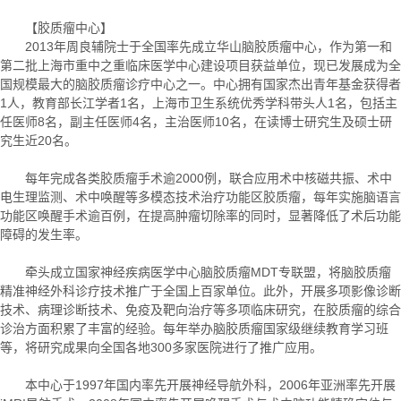
【胶质瘤中心】
2013年周良辅院士于全国率先成立华山脑胶质瘤中心，作为第一和
第二批上海市重中之重临床医学中心建设项目获益单位，现已发展成为全
国规模最大的脑胶质瘤诊疗中心之一。中心拥有国家杰出青年基金获得者
1人，教育部长江学者1名，上海市卫生系统优秀学科带头人1名，包括主
任医师8名，副主任医师4名，主治医师10名，在读博士研究生及硕士研
究生近20名。
每年完成各类胶质瘤手术逾2000例，联合应用术中核磁共振、术中
电生理监测、术中唤醒等多模态技术治疗功能区胶质瘤，每年实施脑语言
功能区唤醒手术逾百例，在提高肿瘤切除率的同时，显著降低了术后功能
障碍的发生率。
牵头成立国家神经疾病医学中心脑胶质瘤MDT专联盟，将脑胶质瘤
精准神经外科诊疗技术推广于全国上百家单位。此外，开展多项影像诊断
技术、病理诊断技术、免疫及靶向治疗等多项临床研究，在胶质瘤的综合
诊治方面积累了丰富的经验。每年举办脑胶质瘤国家级继续教育学习班
等，将研究成果向全国各地300多家医院进行了推广应用。
本中心于1997年国内率先开展神经导航外科，2006年亚洲率先开展