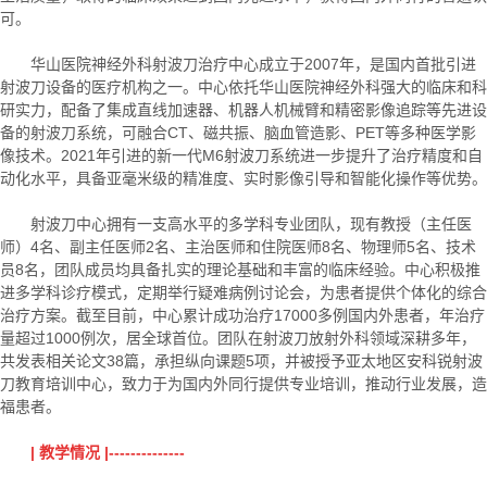
可。
华山医院神经外科射波刀治疗中心成立于2007年，是国内首批引进
射波刀设备的医疗机构之一。中心依托华山医院神经外科强大的临床和科
研实力，配备了集成直线加速器、机器人机械臂和精密影像追踪等先进设
备的射波刀系统，可融合CT、磁共振、脑血管造影、PET等多种医学影
像技术。2021年引进的新一代M6射波刀系统进一步提升了治疗精度和自
动化水平，具备亚毫米级的精准度、实时影像引导和智能化操作等优势。
射波刀中心拥有一支高水平的多学科专业团队，现有教授（主任医
师）4名、副主任医师2名、主治医师和住院医师8名、物理师5名、技术
员8名，团队成员均具备扎实的理论基础和丰富的临床经验。中心积极推
进多学科诊疗模式，定期举行疑难病例讨论会，为患者提供个体化的综合
治疗方案。截至目前，中心累计成功治疗17000多例国内外患者，年治疗
量超过1000例次，居全球首位。团队在射波刀放射外科领域深耕多年，
共发表相关论文38篇，承担纵向课题5项，并被授予亚太地区安科锐射波
刀教育培训中心，致力于为国内外同行提供专业培训，推动行业发展，造
福患者。
| 教学情况 |--------------