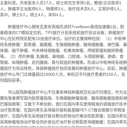
主委科室。共有医务人员17人，硕士研究生导师1名，教授/主任医师1
人，肿瘤学主治医师6人，物理师3人，放疗技术员6人，主管护师1人。
其中，博士9人，硕士4人，本科4人。
肿瘤放疗中心拥有瓦里安高端先进的TrueBeam直线加速器1台，配
备精准的CT模拟定位机、TPS放疗计划系统和放疗验证设备；肿瘤放疗
中心在虹桥院区配有15张放疗床位。治疗的主要病种包括：（1）中枢神
经系统肿瘤：胶质瘤、脑膜瘤、生殖细胞肿瘤、髓母细胞瘤、淋巴瘤、垂
体瘤、脑干肿瘤、中央神经细胞瘤、松果体肿瘤、颅咽管瘤和脑转移瘤
等。（2）颅外肿瘤: 乳腺癌、鼻咽癌、口腔癌、头颈部肿瘤、肺癌、食
管癌、纵隔肿瘤、前列腺癌、骨与软组织肿瘤等。形成以中枢神经系统肿
瘤放疗为突出特色，体部肿瘤放疗协同发展的肿瘤放疗中心。目前，肿瘤
放疗中心年门诊病量超过16000人次，单机日平均放疗患者约150人，名
列国际前茅。
华山医院肿瘤放疗中心不仅秉承神经肿瘤规范化治疗的理念，作为主
要执笔者撰写国内胶质瘤指南、生殖细胞肿瘤指南、髓母细胞瘤指南和淋
巴瘤指南等；又敢于不断创新，我们在国内率先使用精准的调强放疗技术
治疗胶质瘤；在国内率先采用磁共振和氨基酸PET-CT融合图像引导精准
放疗；在国内率先采用放疗联合靶向药物治疗难治性胶质瘤；在国内率先
采用肿瘤电场治疗联合同步放化疗治疗新诊断胶质母细胞瘤；在国内率先