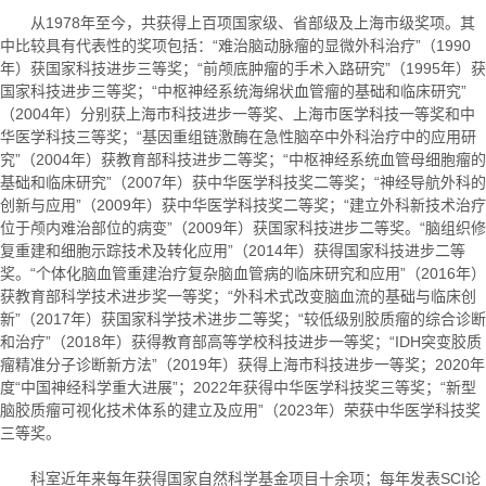
从1978年至今，共获得上百项国家级、省部级及上海市级奖项。其
中比较具有代表性的奖项包括：“难治脑动脉瘤的显微外科治疗”（1990
年）获国家科技进步三等奖；“前颅底肿瘤的手术入路研究”（1995年）获
国家科技进步三等奖；“中枢神经系统海绵状血管瘤的基础和临床研究”
（2004年）分别获上海市科技进步一等奖、上海市医学科技一等奖和中
华医学科技三等奖；“基因重组链激酶在急性脑卒中外科治疗中的应用研
究”（2004年）获教育部科技进步二等奖；“中枢神经系统血管母细胞瘤的
基础和临床研究”（2007年）获中华医学科技奖二等奖；“神经导航外科的
创新与应用”（2009年）获中华医学科技奖二等奖；“建立外科新技术治疗
位于颅内难治部位的病变”（2009年）获国家科技进步二等奖。“脑组织修
复重建和细胞示踪技术及转化应用”（2014年）获得国家科技进步二等
奖。“个体化脑血管重建治疗复杂脑血管病的临床研究和应用”（2016年）
获教育部科学技术进步奖一等奖；“外科术式改变脑血流的基础与临床创
新”（2017年）获国家科学技术进步二等奖；“较低级别胶质瘤的综合诊断
和治疗”（2018年）获得教育部高等学校科技进步一等奖；“IDH突变胶质
瘤精准分子诊断新方法”（2019年）获得上海市科技进步一等奖；2020年
度“中国神经科学重大进展”；2022年获得中华医学科技奖三等奖；“新型
脑胶质瘤可视化技术体系的建立及应用”（2023年）荣获中华医学科技奖
三等奖。
科室近年来每年获得国家自然科学基金项目十余项；每年发表SCI论