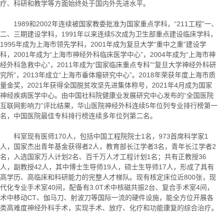
疗、科研和教学等方面始终处于国内外先进水平。
1989和2002年连续被国家教委批准为国家重点学科，“211工程”一、
二、三期建设学科，1991年以来连续5次成为卫生部重点建设临床学科，
1995年成为上海市领先学科，2001年成为复旦大学“重中之重”建设学
科，2001年成为“上海市神经外科临床医学中心”，2004年成为“上海市神
经外科急救中心”，2011年成为“国家临床重点专科”“复旦大学神经外科研
究所”，2013年成立“上海市垂体瘤研究中心”。2018年荣获年度上海市质
量金奖，2021年获得全国脱贫攻坚先进集体称号，2021年4月成为国家
神经疾病医学中心。由中国社科院健康业发展研究中心发布的“全国医院
互联网影响力”评比结果，华山医院神经外科连续5年位列专业排行榜第一
名，中国医院最佳专科排行榜连续多年位列第二名。
科室现有医师170人，包括中国工程院院士1名，973首席科学家1
人，国家杰出青年基金获得者2人，教育部长江学者3名，青年长江学者2
名，入选国家万人计划2名、百千万人才工程计划1名；共有正教授36
人，副教授42人，其中博士生导师19人，硕士生导师17人，形成了具有
高学历、高临床和科研能力的完整人才梯队。现有核定床位近800张，现
代化专业手术室40间，配备有3.0T术中核磁共振2台、复合手术室4间，
术中移动CT、伽马刀、射波刀等国际一流的硬件设施，能全方位开展各
类高难度神经外科手术，实现手术、放疗、化疗和功能康复的综合治疗。