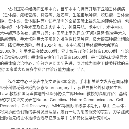
依托国家神经疾病医学中心，目前本中心拥有开展下丘脑垂体疾病
（垂体瘤、颅咽管瘤、脊索瘤、脑膜瘤、生殖细胞肿瘤、胶质瘤、垂体囊
肿、垂体炎、垂体脓肿等）诊疗所需的全部国际上最先进的硬件设施，包
括内镜一体化手术室及临床实训中心、神经导航、术中CT、术中MRI、
术中超声多普勒、超声刀等；在国际上率先建立“开颅+经鼻”联合手术入
路新策略，手术切除巨大不规则的难治性鞍区肿瘤，极大提高肿瘤全切除
率，降低手术风险。截止2024年底，本中心累计垂体瘤手术病理逾
25000例，年手术量突破2000例；累计伽马刀治疗总数逾10000例，年治
疗量突破500例；垂体瘤专病年门诊量逾15000例，是全球临床规模最大
的垂体瘤诊治中心，疗效亦达到国际先进，同时成为国家卫健委授牌的首
批“国家重大疾病多学科合作诊疗能力建设平台”。
迄今本中心已发表中英文论著300余篇。手术相关论文发表在国际神
经外科领域最权威的杂志Neurosurgery上，获世界神经外科联盟主席
Laws教授和国际垂体瘤外科医师协会主席Nelson教授的高度评价；基础
研究相关论文发表在Nature Genetics、Nature Communication、Cell
Research、Cell Discovery、AJHG等国际顶级学术期刊。华山·金垂体，
将秉承融合创新的学科发展理念，履行一切为患者服务的宗旨，力争建成
国际领先的垂体瘤综合治疗临床医学中心和转化医学研究中心。