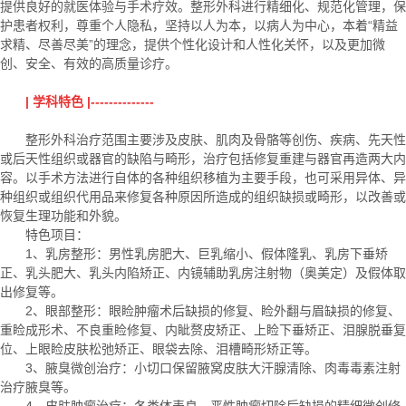
提供良好的就医体验与手术疗效。整形外科进行精细化、规范化管理，保
护患者权利，尊重个人隐私，坚持以人为本，以病人为中心，本着“精益
求精、尽善尽美”的理念，提供个性化设计和人性化关怀，以及更加微
创、安全、有效的高质量诊疗。
| 学科特色 |--------------
整形外科治疗范围主要涉及皮肤、肌肉及骨骼等创伤、疾病、先天性
或后天性组织或器官的缺陷与畸形，治疗包括修复重建与器官再造两大内
容。以手术方法进行自体的各种组织移植为主要手段，也可采用异体、异
种组织或组织代用品来修复各种原因所造成的组织缺损或畸形，以改善或
恢复生理功能和外貌。
特色项目：
1、乳房整形：男性乳房肥大、巨乳缩小、假体隆乳、乳房下垂矫
正、乳头肥大、乳头内陷矫正、内镜辅助乳房注射物（奥美定）及假体取
出修复等。
2、眼部整形：眼睑肿瘤术后缺损的修复、睑外翻与眉缺损的修复、
重睑成形术、不良重睑修复、内眦赘皮矫正、上睑下垂矫正、泪腺脱垂复
位、上眼睑皮肤松弛矫正、眼袋去除、泪槽畸形矫正等。
3、腋臭微创治疗：小切口保留腋窝皮肤大汗腺清除、肉毒毒素注射
治疗腋臭等。