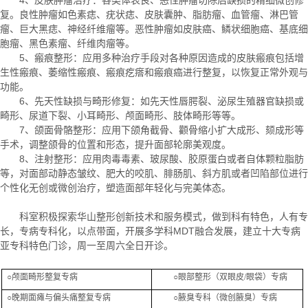
4、皮肤肿瘤治疗：各类体表良、恶性肿瘤切除后缺损的精细微创修
复。良性肿瘤如色素痣、疣状痣、皮肤囊肿、脂肪瘤、血管瘤、淋巴管
瘤、巨大黑痣、神经纤维瘤等。恶性肿瘤如皮肤癌、鳞状细胞癌、基底细
胞瘤、黑色素瘤、纤维肉瘤等。
5、瘢痕整形：应用多种治疗手段对各种原因造成的皮肤瘢痕包括增
生性瘢痕、萎缩性瘢痕、瘢痕疙瘩和瘢痕癌进行整复，以恢复正常外观与
功能。
6、先天性缺损与畸形修复：如先天性唇腭裂、泌尿生殖器官缺损或
畸形、尿道下裂、小耳畸形、颅面畸形、肢体畸形等等。
7、颌面骨骼整形：应用下颌角截骨、颧骨缩小扩大成形、颏成形等
手术，调整颌骨的位置和形态，提升面部轮廓美观度。
8、注射整形：应用肉毒毒素、玻尿酸、胶原蛋白或者自体颗粒脂肪
等，对面部动静态皱纹、肥大的咬肌、腓肠肌、斜方肌或者凹陷部位进行
个性化无创或微创治疗，塑造面部年轻化与完美体态。
科室积极探索华山整形创新技术和服务模式，做到科有特色，人有专
长，专病专科化，以点带面，开展多学科MDT融合发展，建立十大专病
亚专科特色门诊，周一至周六全日开诊。
○颅面畸形整复专病
○眼部整形（双眼皮/眼袋）专病
○晚期面瘫与偏头痛整复专病
○腋臭专科（微创腋臭）专病