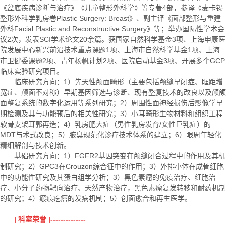
《盆底疾病诊断与治疗》《儿童整形外科学》等专著4部，参译《麦卡锡
整形外科学乳房巻Plastic Surgery: Breast》、副主译《面部整形与重建
外科Facial Plastic and Reconstructive Surgery》等；举办国际性学术会
议2次，发表SCI学术论文20余篇。获国家自然科学基金3项、上海申康医
院发展中心新兴前沿技术重点课题1项、上海市自然科学基金1项、上海
市卫健委课题2项、青年杨帆计划2项、医院启动基金3项、开展多个GCP
临床实验研究项目。
临床研究方向：1）先天性颅面畸形（主要包括颅缝早闭症、眶距增
宽症、颅面不对称）早期基因筛选与诊断、现有整复技术的改良以及颅颌
面整复系统的数字化运用等系列研究；2）周围性面神经损伤后影像学早
期检测及其与功能预后的相关性研究；3）小耳畸形生物材料和组织工程
软骨支架耳郭再造；4）乳房肥大症（男性乳房发育/女性巨乳症）的
MDT与术式改良；5）腋臭规范化诊疗技术体系的建立；6）眼周年轻化
精细解剖与技术创新。
基础研究方向：1）FGFR2基因突变在颅缝闭合过程中的作用及其机
制研究；2）GPC3在Crouzon综合征中的作用；3）外排小体在成骨细胞
中的功能性研究及其蛋白组学分析；3）黑色素瘤的免疫治疗、细胞治
疗、小分子药物靶向治疗、天然产物治疗，黑色素瘤复发转移和耐药机制
的研究；4）瘢痕疙瘩的发病机制；5）创面愈合和再生医学。
| 科室荣誉 |--------------