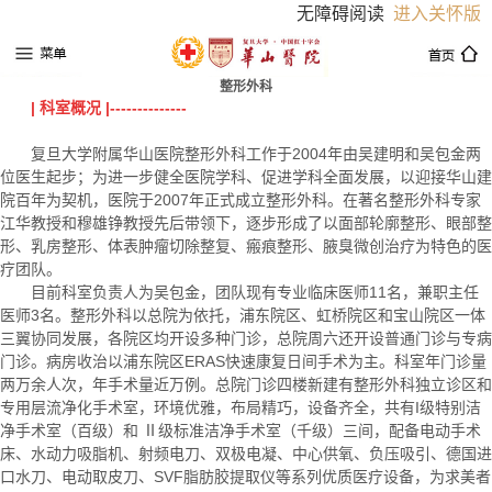
无障碍阅读
进入关怀版
整形外科
| 科室概况 |--------------
复旦大学附属华山医院整形外科工作于2004年由吴建明和吴包金两
位医生起步；为进一步健全医院学科、促进学科全面发展，以迎接华山建
院百年为契机，医院于2007年正式成立整形外科。在著名整形外科专家
江华教授和穆雄铮教授先后带领下，逐步形成了以面部轮廓整形、眼部整
形、乳房整形、体表肿瘤切除整复、瘢痕整形、腋臭微创治疗为特色的医
疗团队。
目前科室负责人为吴包金，团队现有专业临床医师11名，兼职主任
医师3名。整形外科以总院为依托，浦东院区、虹桥院区和宝山院区一体
三翼协同发展，各院区均开设多种门诊，总院周六还开设普通门诊与专病
门诊。病房收治以浦东院区ERAS快速康复日间手术为主。科室年门诊量
两万余人次，年手术量近万例。总院门诊四楼新建有整形外科独立诊区和
专用层流净化手术室，环境优雅，布局精巧，设备齐全，共有I级特别洁
净手术室（百级）和 Ⅱ级标准洁净手术室（千级）三间，配备电动手术
床、水动力吸脂机、射频电刀、双极电凝、中心供氧、负压吸引、德国进
口水刀、电动取皮刀、SVF脂肪胶提取仪等系列优质医疗设备，为求美者