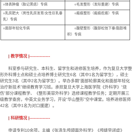
○体表肿瘤（胎记黑痣）专病
○毛发整形（发际重建）专病
○乳房肥大（男性乳房发育/女性巨乳垂
○瘢痕整形（瘢痕疙瘩）专病
乳）专病
○面部年轻化专病
○腹壁整形（腹部松弛下垂/脂肪堆
积）专病
| 教学情况 |--------------
科室参与研究生、本科生、留学生和进修医生培养，作为复旦大学整
形外科博士点和硕士点培养博士研究生6名（其中1名为留学生），硕士
研究生3名（其中2名为留学生）。举办多期“面部轮廓美化和面部年轻化
治疗新技术”继续教育学习班。承担复旦大学上海医学院《外科学》“烧
伤”部分课程教学、《整形美容外科学》选修课程教学任务；定期开展三
级教学查房，中英文业务学习，开设“华山整形”空中课堂。培养进修医师
42名（其中1名为对口援建）。
| 科研情况 |--------------
申请专利10余项，主编《张涤生颅颌面外科学》《颅缝早闭症》