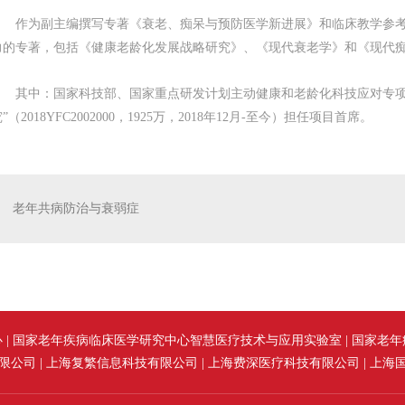
作为副主编撰写专著《衰老、痴呆与预防医学新进展》和临床教学参考
力的专著，包括《健康老龄化发展战略研究》、《现代衰老学》和《现代
其中：国家科技部、国家重点研发计划主动健康和老龄化科技应对专项
”（2018YFC2002000，1925万，2018年12月-至今）担任项目首席。
老年共病防治与衰弱症
| 国家老年疾病临床医学研究中心智慧医疗技术与应用实验室 | 国家
公司 | 上海复繁信息科技有限公司 | 上海费深医疗科技有限公司 | 上