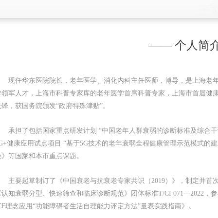
—— 个人简介
现任华东医院院长，老年医学、消化内科主任医师，博导，是上海老
学领军人才，上海市科普专家库的老年医学首席科普专家，上海市首届健
先锋，获国务院颁发“政府特殊津贴”。
承担了包括国家重点研发计划 “中国老年人群衰弱的诊断标准及综合干
5G+健康应用试点项目 “基于5G技术的老年衰弱全程健康管理示范模式
准》等国家和本市重点课题。
主要起草制订了《中国衰老与抗衰老专家共识（2019）》，制定并
《认知衰弱分型、快速筛查和临床诊断规范》团体标准T/CI 071—202
ICF理念应用“功能障碍者生活自理能力评定方法”量表实践指南》。