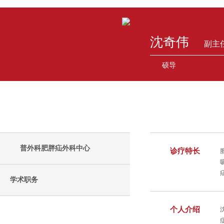
沈奇伟
副主
硕导
普外科肥胖疝外科中心
诊疗特长
学术职务
个人介绍