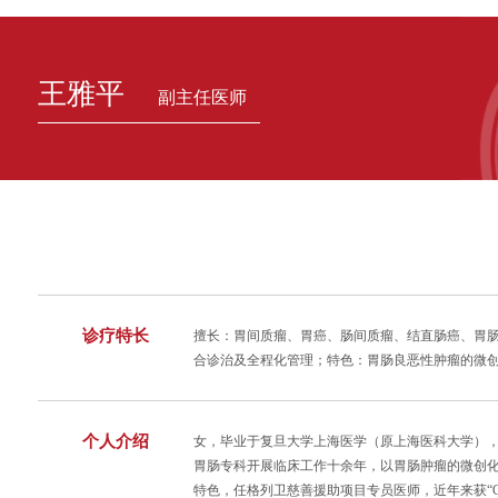
王雅平
副主任医师
诊疗特长
擅长：胃间质瘤、胃癌、肠间质瘤、结直肠癌、胃
合诊治及全程化管理；特色：胃肠良恶性肿瘤的微
个人介绍
女，毕业于复旦大学上海医学（原上海医科大学）
胃肠专科开展临床工作十余年，以胃肠肿瘤的微创
特色，任格列卫慈善援助项目专员医师，近年来获“G