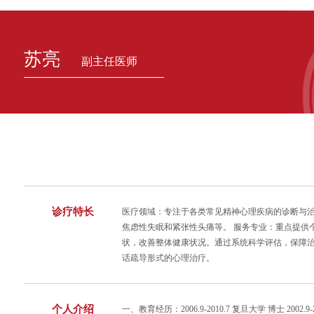
苏亮
副主任医师
诊疗特长
医疗领域：专注于各类常见精神心理疾病的诊断与
焦虑性失眠和紧张性头痛等。 服务专业：重点提供
状，改善整体健康状况。通过系统科学评估，保障治
话疏导形式的心理治疗。
个人介绍
一、教育经历：2006.9-2010.7 复旦大学 博士 2002.9-