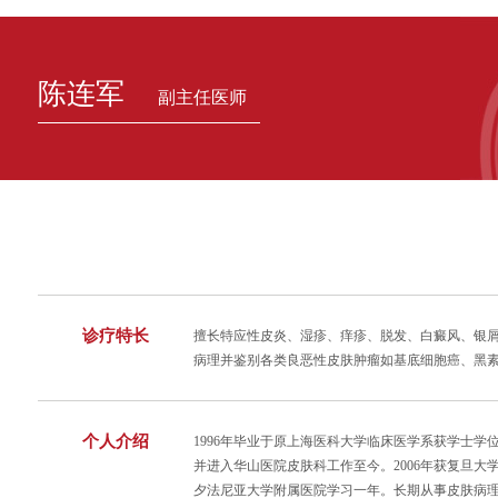
陈连军
副主任医师
诊疗特长
擅长特应性皮炎、湿疹、痒疹、脱发、白癜风、银
病理并鉴别各类良恶性皮肤肿瘤如基底细胞癌、黑
个人介绍
1996年毕业于原上海医科大学临床医学系获学士学
并进入华山医院皮肤科工作至今。2006年获复旦大
夕法尼亚大学附属医院学习一年。长期从事皮肤病