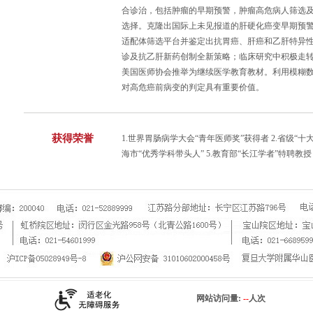
合诊治，包括肿瘤的早期预警，肿瘤高危病人筛选
选择。克隆出国际上未见报道的肝硬化癌变早期预
适配体筛选平台并鉴定出抗胃癌、肝癌和乙肝特异
诊及抗乙肝新药创制全新策略；临床研究中积极走转化
美国医师协会推举为继续医学教育教材。利用模糊
对高危癌前病变的判定具有重要价值。
获得荣誉
1.世界胃肠病学大会“青年医师奖”获得者 2.省级“十大
海市“优秀学科带头人” 5.教育部“长江学者”特聘教授
网站访问量:
--
人次