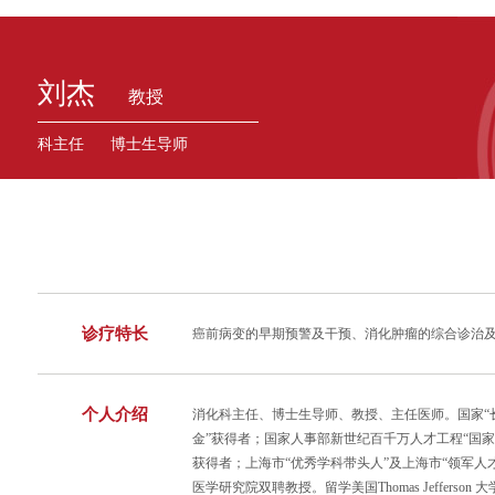
刘杰
教授
科主任 博士生导师
诊疗特长
癌前病变的早期预警及干预、消化肿瘤的综合诊治
个人介绍
消化科主任、博士生导师、教授、主任医师。国家“
金”获得者；国家人事部新世纪百千万人才工程“国家
获得者；上海市“优秀学科带头人”及上海市“领军人
医学研究院双聘教授。留学美国Thomas Jeffers