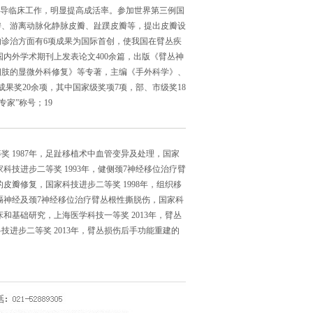
指导临床工作，明显提高成活率。参加世界第三例国
瓣、游离动脉化静脉皮瓣、趾蹼皮瓣等，提出皮瓣设
诊治方面有6项成果为国际首创，使我国在臂丛疾
国内外学术期刊上发表论文400余篇，出版《臂丛神
四肢的显微外科修复》等专著，主编《手外科学》、
成果奖20余项，其中国家级奖项7项，部、市级奖18
专家”称号；19
奖 1987年，足趾移植术中血管变异及处理，国家
家科技进步二等奖 1993年，健侧颈7神经移位治疗臂
的皮瓣修复，国家科技进步二等奖 1998年，组织移
段膈神经及颈7神经移位治疗臂丛根性撕脱伤，国家科
床和基础研究，上海医学科技一等奖 2013年，臂丛
进步二等奖 2013年，臂丛损伤后手功能重建的