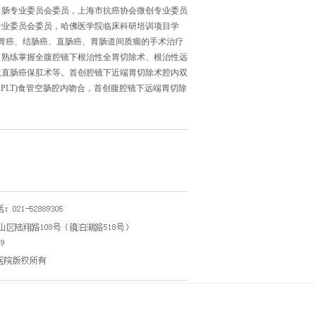
胃肠专业委员会委员，上海市抗癌协会微创专业委员
专业委员会委员，哈佛医学院临床科研培训项目学
学者。擅长胃癌、结肠癌、直肠癌、胃肠道间质瘤的手术治疗
，熟练掌握全腹腔镜下根治性全胃切除术、根治性远
位直肠癌保肛术等。首创腔镜下近端胃切除术腔内双
PLT)食管空肠腔内吻合，首创腹腔镜下远端胃切除