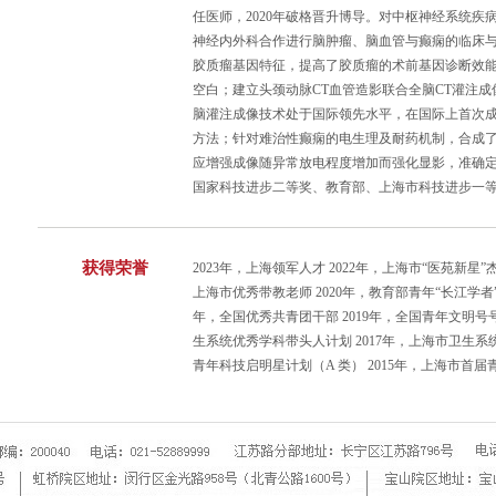
任医师，2020年破格晋升博导。对中枢神经系统疾
神经内外科合作进行脑肿瘤、脑血管与癫痫的临床
胶质瘤基因特征，提高了胶质瘤的术前基因诊断效
空白；建立头颈动脉CT血管造影联合全脑CT灌注成
脑灌注成像技术处于国际领先水平，在国际上首次成
方法；针对难治性癫痫的电生理及耐药机制，合成
应增强成像随异常放电程度增加而强化显影，准确
国家科技进步二等奖、教育部、上海市科技进步一
获得荣誉
2023年，上海领军人才 2022年，上海市“医苑新星”
上海市优秀带教老师 2020年，教育部青年“长江学者”（
年，全国优秀共青团干部 2019年，全国青年文明号号长
生系统优秀学科带头人计划 2017年，上海市卫生系
青年科技启明星计划（A 类） 2015年，上海市首