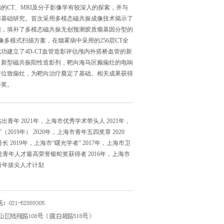
病的CT、MRI及分子影像学有较深入的探索，并与
与基础研究。首次采用多模态磁共振成像技术揭示了
能，填补了多模态磁共振无创预测胶质瘤基因分型的
像多模式扫描方案，在烟雾病中采用的256层CT全
功建立了4D-CT血管造影评估颅内外搭桥血管的新
了新型磁共振阳性造影剂，靶向海马区癫痫灶的电响
定位致痫灶，为靶向治疗奠定了基础。相关成果获得
等奖。
杰出青年 2021年，上海市优秀学术带头人 2021年，
2019年） 2020年，上海市青年五四奖章 2020
 2019年，上海市“曙光学者” 2017年，上海市卫
统青年人才最高荣誉银蛇奖获得者 2016年，上海市
届青年拔尖人才计划