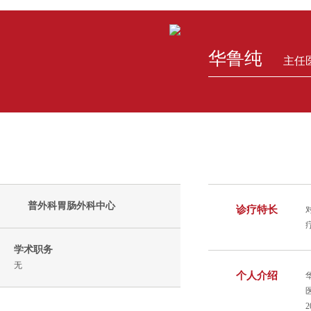
华鲁纯
主任
普外科胃肠外科中心
诊疗特长
学术职务
无
个人介绍