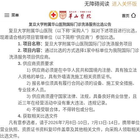
无障碍阅读
进入关怀版
复旦大学附属华山医院国际门诊洗涤服务比选公告
复旦大学附属华山医院（以下称“采购人”）拟对下述项目进行比选，
现邀请合格的项目管理单位（以下简称“供应商”）参加比选。
1.
项目名称：
复旦大学附属华山医院国际门诊洗涤服务项目
2.
1
项目内容：
通过比选的方式选择
家中标单位为我院国际门诊
洗涤服务项目供应商。
3.
供应商资质要求
1)
供应商
必须
是在中华人民共和国境内注册、具有独立法
人资格的单位，具有外墙清洗施工相关资质证书。
2)
报名单位须具有履行合同必须的设备、施工安全措施、
专业技术人员。
3)
供应商
须遵守国家法律、法规，具备良好商业信誉，且
近三年在经营活动中没有重大违法、违规记录。
4)
不接受联合体，不得转包或分包。
4.
获取相关比选文件
2026
7
8
-10
-14
凡有意参选者，请于
年
月
日
日，
月
日
日，携带单位
7
13
营业执照、资质证书资料复印件盖章及其他相关文件，向采购人领取相关
比选文件。