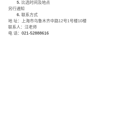
5.
比选时间及地点
另行通知
6.
联系方式
12
1
10
地
址：上海市乌鲁木齐中路
号
号楼
楼
联系人：汪老师
021-52888616
电
话：